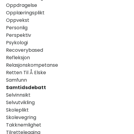
Oppdragelse
Opplæringsplikt
Oppvekst
Personlig
Perspektiv
Psykologi
Recoverybased
Refleksjon
Relasjonskompetanse
Retten Til Å Elske
Samfunn
Samtidsdebatt
Selvinnsikt
Selvutvikling
Skoleplikt
Skolevegring
Takknemlighet
Tilrettelegging