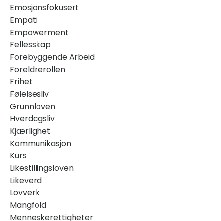
Emosjonsfokusert
Empati
Empowerment
Fellesskap
Forebyggende Arbeid
Foreldrerollen
Frihet
Følelsesliv
Grunnloven
Hverdagsliv
Kjærlighet
Kommunikasjon
Kurs
Likestillingsloven
Likeverd
Lovverk
Mangfold
Menneskerettigheter