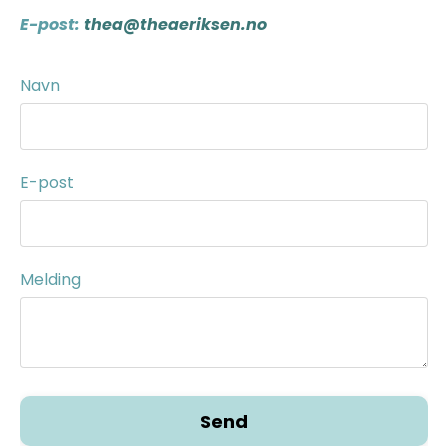
E-post:
thea@theaeriksen.no
Navn
E-post
Melding
Send