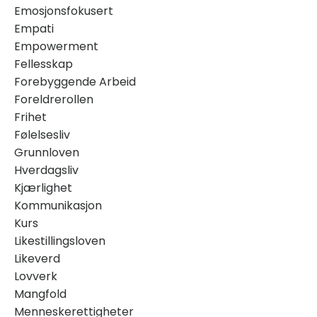
Emosjonsfokusert
Empati
Empowerment
Fellesskap
Forebyggende Arbeid
Foreldrerollen
Frihet
Følelsesliv
Grunnloven
Hverdagsliv
Kjærlighet
Kommunikasjon
Kurs
Likestillingsloven
Likeverd
Lovverk
Mangfold
Menneskerettigheter