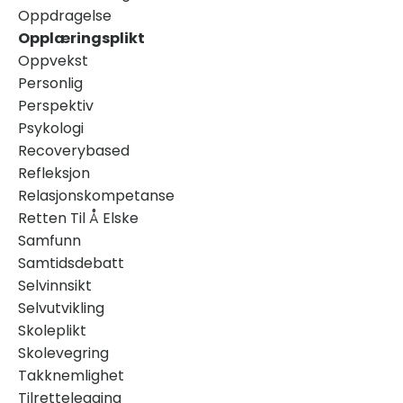
Oppdragelse
Opplæringsplikt
Oppvekst
Personlig
Perspektiv
Psykologi
Recoverybased
Refleksjon
Relasjonskompetanse
Retten Til Å Elske
Samfunn
Samtidsdebatt
Selvinnsikt
Selvutvikling
Skoleplikt
Skolevegring
Takknemlighet
Tilrettelegging