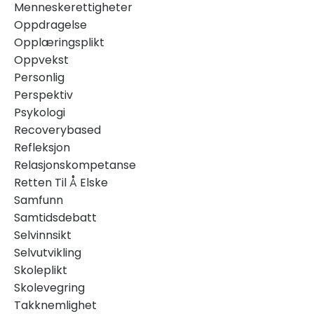
Menneskerettigheter
Oppdragelse
Opplæringsplikt
Oppvekst
Personlig
Perspektiv
Psykologi
Recoverybased
Refleksjon
Relasjonskompetanse
Retten Til Å Elske
Samfunn
Samtidsdebatt
Selvinnsikt
Selvutvikling
Skoleplikt
Skolevegring
Takknemlighet