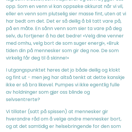
opp. Som en venn vi kan oppsøke akkurat når vi vil,
eller en venn som plutselig sier masse fint, uten at vi
har bedt om det. Det er så deilig å bli tatt vare på,
på en måte.
En sånn venn som sier ta vare på deg
selv, du fortjener å ha det bedre! «Velg dine venner
med omhu, velg bort de som suger energi», «Bruk
tiden din på mennesker som gir deg noe. De som
virkelig får deg til å skinne!»
I utgangspunktet høres det jo både deilig og klokt
og fint ut - men jeg har altså tenkt at dette kanskje
ikke er så bra likevel. Pumpes vi ikke egentlig fulle
av holdninger som gjør oss blinde og
selvsentrerte?
Vi tillater (satt på spissen) at mennesker gir
hverandre råd om å velge andre mennesker bort,
og at det samtidig er helsebringende for den som