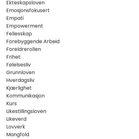
Ekteskapsloven
Emosjonsfokusert
Empati
Empowerment
Fellesskap
Forebyggende Arbeid
Foreldrerollen
Frihet
Følelsesliv
Grunnloven
Hverdagsliv
Kjærlighet
Kommunikasjon
Kurs
Likestillingsloven
Likeverd
Lovverk
Mangfold